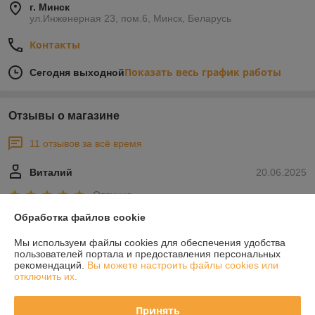
г. Минск
ул.Инженерная 23, пом.6, Минск, Беларусь
Контакты
Показать весь график работы
Сегодня выходной
Отзывы о магазине
11 отзывов за всё время
Виталий
20.06.2025
Отлично
Обработка файлов cookie
Всё супер!
Мы используем файлы cookies для обеспечения удобства
пользователей портала и предоставления персональных
Покупатель
30.03.2021
рекомендаций.
Вы можете настроить файлы cookies или
отключить их.
Отлично
Принять
Сделка подтверждена через корзину