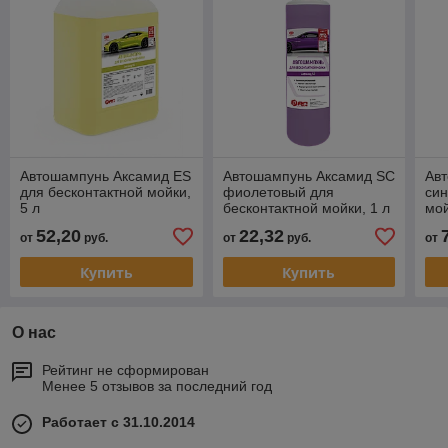
Автошампунь Аксамид ES
Автошампунь Аксамид SC
Ав
для бесконтактной мойки,
фиолетовый для
син
5 л
бесконтактной мойки, 1 л
мой
52,20
22,32
от
руб.
от
руб.
от
Купить
Купить
О нас
Рейтинг не сформирован
Менее 5 отзывов за последний год
Работает с 31.10.2014