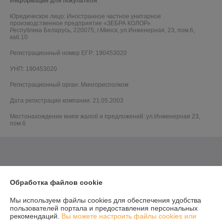
Информация для покупателя
Юридическое лицо:
Иностранное частное унитарное
производственное предприятие «ЗЕБРА КОЛОР»
Республика Беларусь, 220075, г.Минск, ул.Инженерная, 23, пом.6,
каб.10
Регистрационный номер ЕГР: 190453020
УНП: 190453020
Регистрационный орган: Мингорисполком
Дата регистрации компании: 21.05.2003
Местонахождение книги жалоб и предложений: ул.Инженерная 23,
пом.6
Обработка файлов cookie
Мы используем файлы cookies для обеспечения удобства
пользователей портала и предоставления персональных
рекомендаций.
Вы можете настроить файлы cookies или