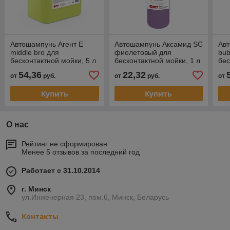
Автошампунь Агент Е
Автошампунь Аксамид SC
Авт
middle bro для
фиолетовый для
bub
бесконтактной мойки, 5 л
бесконтактной мойки, 1 л
бес
54,36
22,32
от
руб.
от
руб.
от
Купить
Купить
О нас
Рейтинг не сформирован
Менее 5 отзывов за последний год
Работает с 31.10.2014
г. Минск
ул.Инженерная 23, пом.6, Минск, Беларусь
Контакты