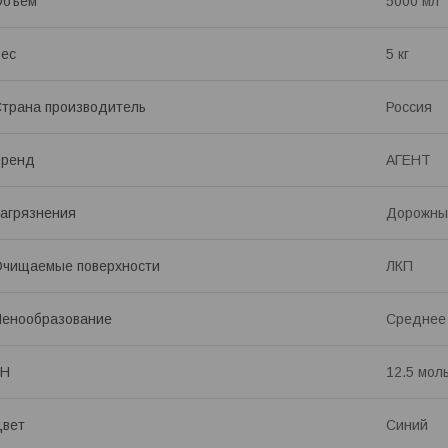
Объем
5000 мл
ес
5 кг
трана производитель
Россия
Бренд
АГЕНТ
агрязнения
Дорожны
чищаемые поверхности
ЛКП
енообразование
Среднее
pH
12.5 мол
Цвет
Синий