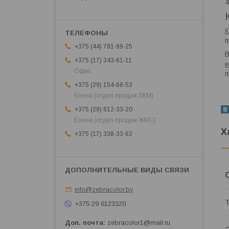
4
К
п
+375 (44) 781-99-25
В
+375 (17) 343-61-11
к
Офис
п
+375 (29) 154-68-53
Елена (отдел продаж ЛКМ)
+375 (29) 612-33-20
Елена (отдел продаж ЖМС)
Х
+375 (17) 338-33-62
info@zebracolor.by
Т
+375 29 6123320
Доп. почта
zebracolor1@mail.ru