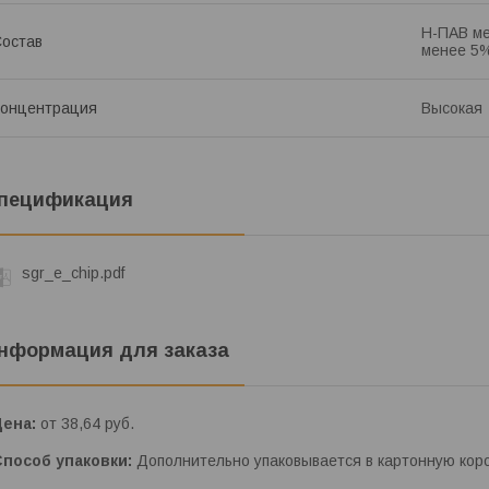
Н-ПАВ м
остав
менее 5%
Концентрация
Высокая
пецификация
sgr_e_chip.pdf
нформация для заказа
Цена:
от 38,64
руб.
Способ упаковки:
Дополнительно упаковывается в картонную коро