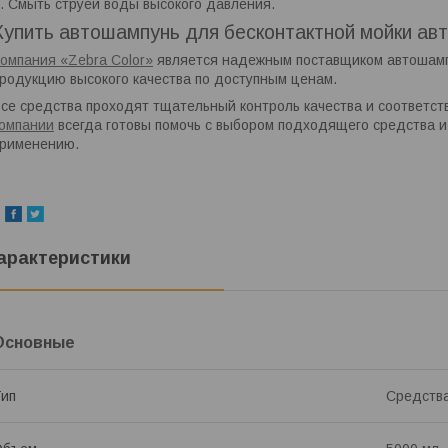
. Смыть струей воды высокого давления.
Купить автошампунь для бесконтактной мойки ав
омпания «Zebra Color»
является надежным поставщиком автошампу
родукцию высокого качества по доступным ценам.
се средства проходят тщательный контроль качества и соответс
омпании
всегда готовы помочь с выбором подходящего средства и
рименению.
арактеристики
Основные
ип
Средства