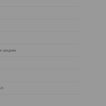
е средние
ь/л