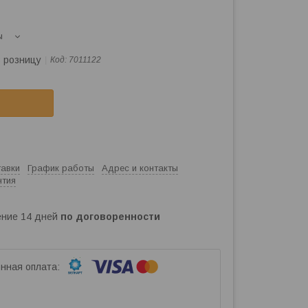
ы
в розницу
Код:
7011122
тавки
График работы
Адрес и контакты
нтия
чение 14 дней
по договоренности