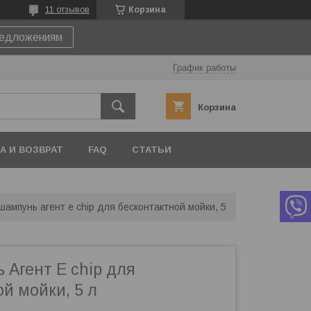
11 отзывов
Корзина
редложениям
График работы
Корзина
А И ВОЗВРАТ
FAQ
СТАТЬИ
шампунь агент е chip для бесконтактной мойки, 5 л
 Агент Е chip для
й мойки, 5 л