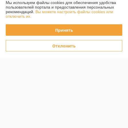
Мы используем файлы cookies для обеспечения удобства
Полная версия сайта
пользователей портала и предоставления персональных
рекомендаций.
Вы можете настроить файлы cookies или
отключить их.
Политика обработки cookies
Принять
Сайт создан на платформе Deal.by
Отклонить
Информация для покупателя
Юридическое лицо:
Иностранное частное унитарное
производственное предприятие «ЗЕБРА КОЛОР»
Республика Беларусь, 220075, г.Минск, ул.Инженерная, 23, пом.6,
каб.10
Регистрационный номер ЕГР: 190453020
УНП: 190453020
Регистрационный орган: Мингорисполком
Дата регистрации компании: 21.05.2003